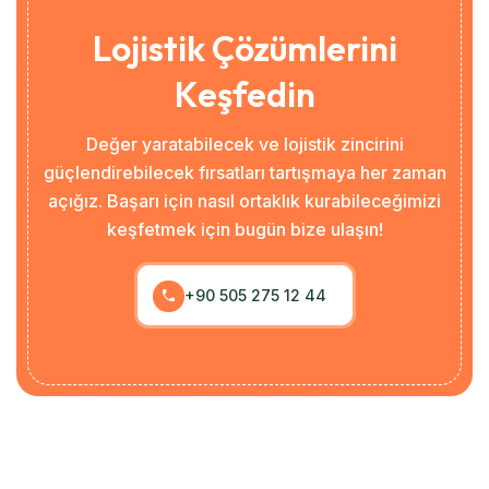
Lojistik Çözümlerini
Keşfedin
Değer yaratabilecek ve lojistik zincirini
güçlendirebilecek fırsatları tartışmaya her zaman
açığız. Başarı için nasıl ortaklık kurabileceğimizi
keşfetmek için bugün bize ulaşın!
+90 505 275 12 44